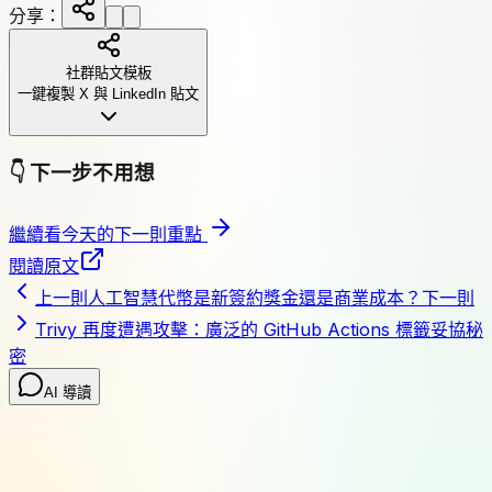
分享：
社群貼文模板
一鍵複製 X 與 LinkedIn 貼文
👇
下一步不用想
繼續看今天的下一則重點
閱讀原文
上一則
人工智慧代幣是新簽約獎金還是商業成本？
下一則
Trivy 再度遭遇攻擊：廣泛的 GitHub Actions 標籤妥協秘
密
AI 導讀