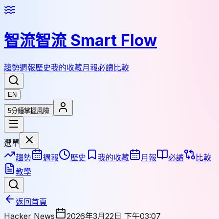
智流
智流 Smart Flow
趨勢
週報
歷史
我的收藏
月報
必讀
比較
EN
5分鐘掌握風險
選單
趨勢
週報
歷史
我的收藏
月報
必讀
比較
教學
返回首頁
Hacker News
2026年3月22日 下午03:07