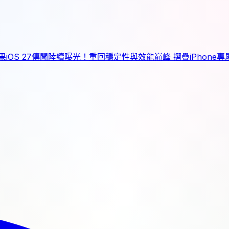
果iOS 27傳聞陸續曝光！重回穩定性與效能巔峰 摺疊iPhone專