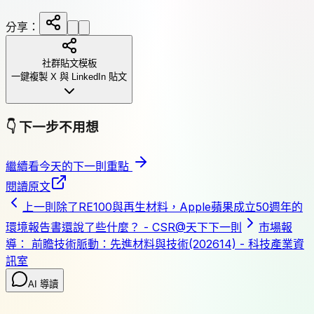
分享：
社群貼文模板
一鍵複製 X 與 LinkedIn 貼文
👇
下一步不用想
繼續看今天的下一則重點
閱讀原文
上一則
除了RE100與再生材料，Apple蘋果成立50週年的
環境報告書還說了些什麼？ - CSR@天下
下一則
市場報
導： 前瞻技術脈動：先進材料與技術(202614) - 科技產業資
訊室
AI 導讀