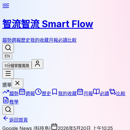
智流
智流 Smart Flow
趨勢
週報
歷史
我的收藏
月報
必讀
比較
EN
5分鐘掌握風險
選單
趨勢
週報
歷史
我的收藏
月報
必讀
比較
教學
返回首頁
Google News (科技島)
2026年5月20日 上午10:25