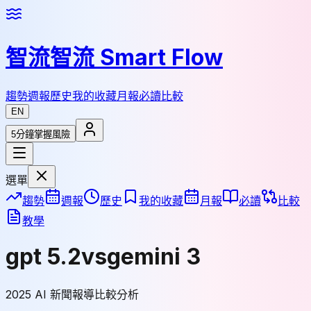
智流
智流 Smart Flow
趨勢
週報
歷史
我的收藏
月報
必讀
比較
EN
5分鐘掌握風險
選單
趨勢
週報
歷史
我的收藏
月報
必讀
比較
教學
gpt 5.2
vs
gemini 3
2025 AI 新聞報導比較分析